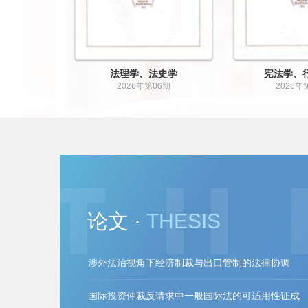
事法学
国际法学
法理
6年第06期
2026年第06期
202
论文 ·
THESIS
中国式现代化和国际法主体性
张耀元
法秩序统一性视阈下行刑衔接的实体规则研究
柳新潮