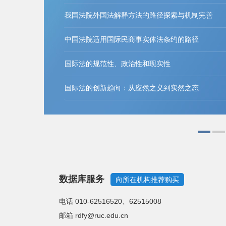
“穿透式”刑事司法的应用风险、权力边界与适用规
彭岳
财产法益视野下诈骗罪财产损失的个别认定
李旺
论不法原因给付场景下财产犯罪的认定
韩立余
虚开增值税专用发票行为的刑法定性
徐崇利
数据库服务
向所在机构推荐购买
电话 010-62516520、62515008
邮箱 rdfy@ruc.edu.cn