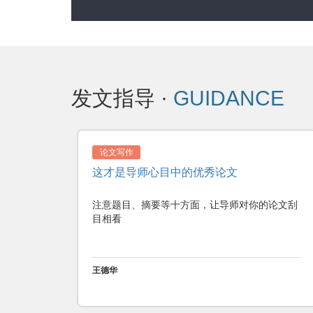
2026年第06期
2026年第06期
2026年第06期
202
创新政策与管理
社会保障制度
社会工作
公共行政
发文指导 ·
GUIDANCE
工会工作
妇女研究
论文写作
台、港、澳研究
——以古代
学位论文选题四个注意事项
公安学
位论文，重点
对于刚从事科研工作的硕士生来说 ,学位论文的
法学类
注意的一些规
选题是一大难关 ,其中 ,有四个方面的问题应予注
意。
哲学类
经济学与经济管理类
文学与艺术类