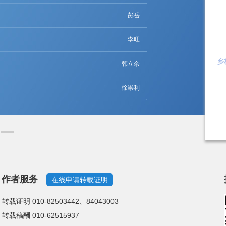
则
张燕龙
何沛锡
乡
唐岚敕
袁彬
作者服务
在线申请转载证明
转载证明 010-82503442、84043003
转载稿酬 010-62515937